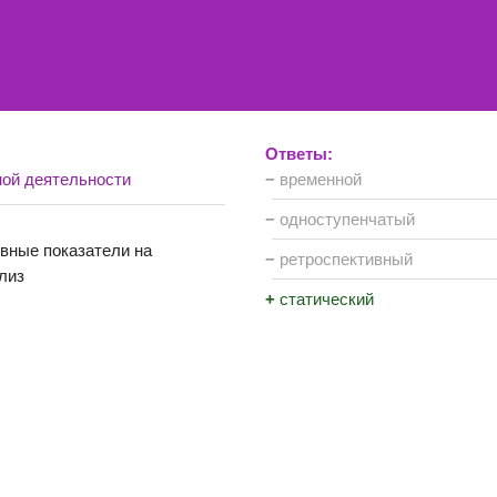
Ответы:
ной деятельности
−
временной
−
одноступенчатый
ивные показатели на
−
ретроспективный
лиз
+
статический