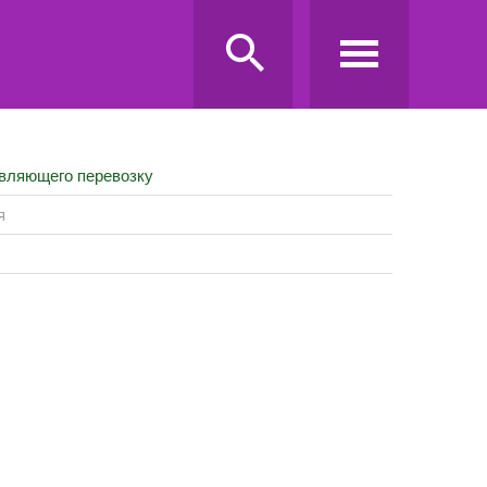
твляющего перевозку
я