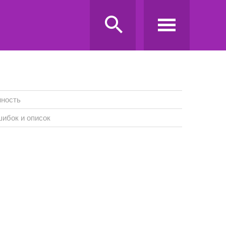
нность
ибок и описок