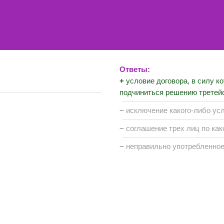
Ответы:
+
условие договора, в силу к
подчиниться решению третейс
−
исключение какого-либо ус
−
соглашение трех лиц по ка
−
неправильно употребленное