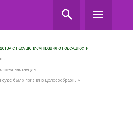
одству с нарушением правил о подсудности
оны
тоящей инстанции
м суде было признано целесообразным