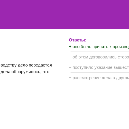
Ответы:
+
оно было принято к произв
−
об этом договорились стор
зводству дело передается
−
поступило указание вышес
 дела обнаружилось, что
−
рассмотрение дела в друго