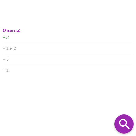
Ответы:
+
2
−
1 и 2
−
3
−
1