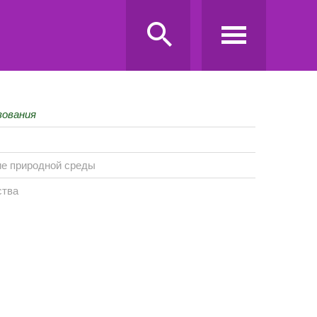
зования
ие природной среды
ства