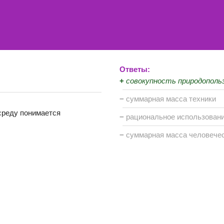
Ответы:
+
совокупность природополь
−
суммарная масса техники
среду понимается
−
рациональное использован
−
суммарная масса человече