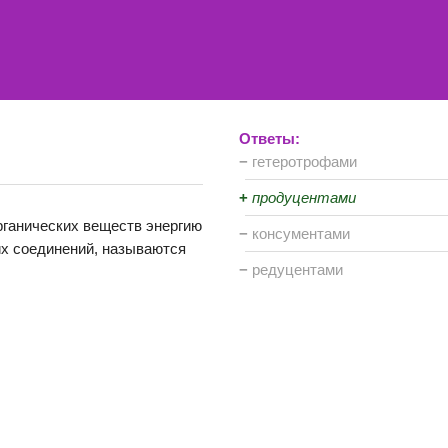
Ответы:
−
гетеротрофами
+
продуцентами
рганических веществ энергию
−
консументами
их соединений, называются
−
редуцентами