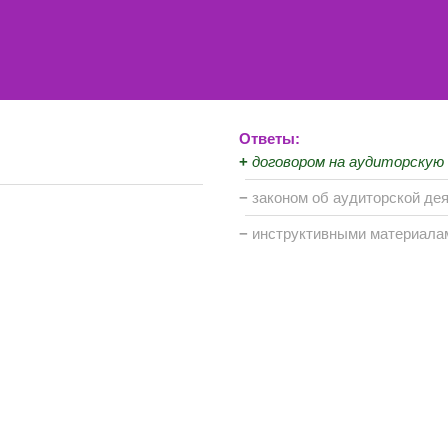
Ответы:
+
договором на аудиторскую
−
законом об аудиторской де
−
инструктивными материал