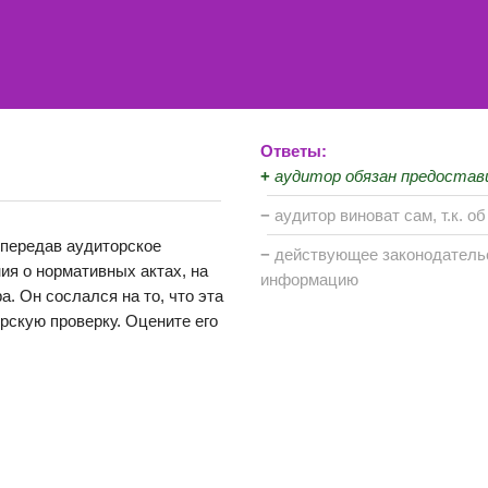
Ответы:
+
аудитор обязан предоста
−
аудитор виноват сам, т.к. о
 передав аудиторское
−
действующее законодательс
ия о нормативных актах, на
информацию
. Он сослался на то, что эта
рскую проверку. Оцените его