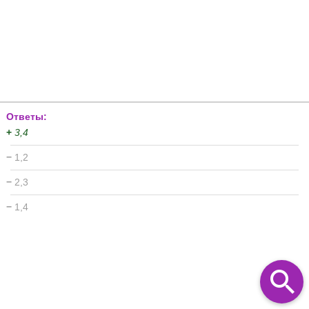
Ответы:
+
3,4
−
1,2
−
2,3
−
1,4