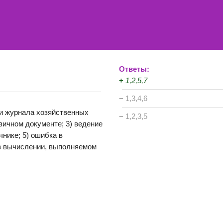
Ответы:
+
1,2,5,7
−
1,3,4,6
и журнала хозяйственных
−
1,2,3,5
рвичном документе; 3) ведение
чнике; 5) ошибка в
в вычислении, выполняемом