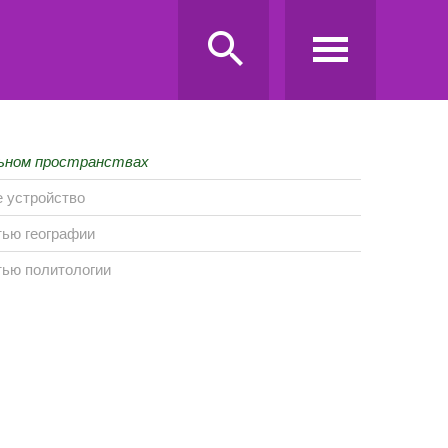
льном пространствах
 устройство
тью географии
тью политологии