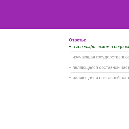
Ответы:
+
о географическом и социа
−
изучающая государственное
−
являющаяся составной час
−
являющаяся составной час