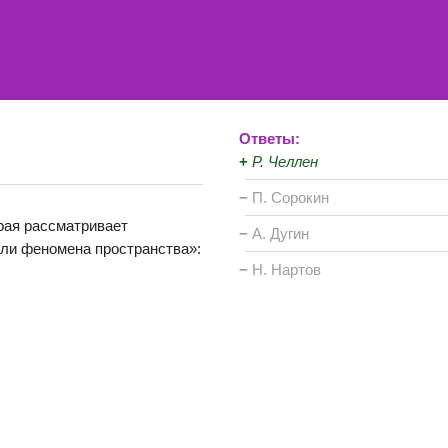
Ответы:
+
Р. Челлен
−
П. Сорокин
орая рассматривает
−
А. Дугин
или феномена пространства»:
−
Н. Нартов