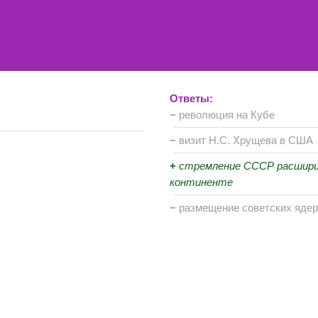
Ответы:
−
революция на Кубе
−
визит Н.С. Хрущева в США
+
стремление СССР расшири
континенте
−
размещение советских ядер