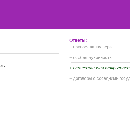
Ответы:
−
православная вера
−
особая духовность
ет:
+
естественная открытост
−
договоры с соседними госу