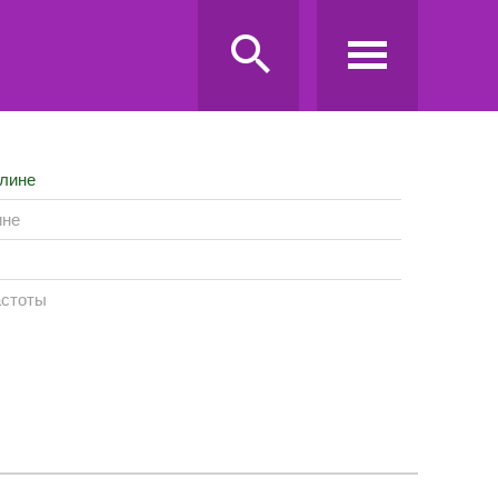
лине
ине
астоты