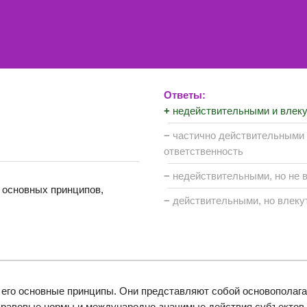
Ответы:
+
недействительными и влеку
−
частично действительными 
ответственность
−
недействительными, но не 
 основных принципов,
−
действительными, но влеку
 его основные принципы. Они представляют собой основопол
правовые нормы и международно-значимые действия субъектов