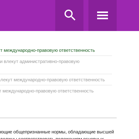
т международно-правовую ответственность
и влекут административно-правовую
влекут международно-правовую ответственность
т международно-правовую ответственность
агающие общепризнанные нормы, обладающие высшей
 должны соответствовать положениям основных