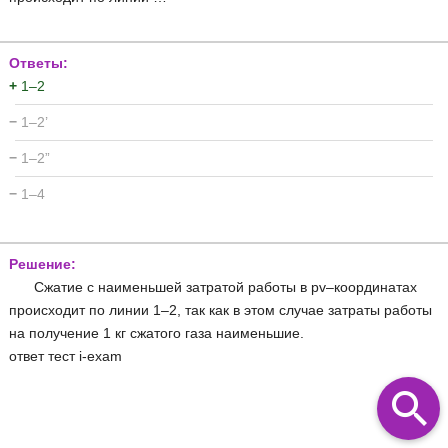
Ответы:
+
1–2
−
1–2’
−
1–2”
−
1–4
Решение:
Сжатие с наименьшей затратой работы в pv–координатах
происходит по линии 1–2, так как в этом случае затраты работы
на получение 1 кг сжатого газа наименьшие.
ответ тест i-exam