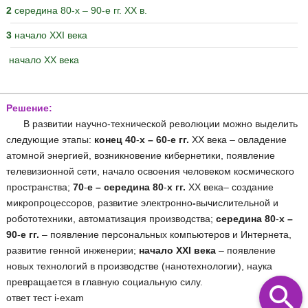
2
середина 80-х – 90-е гг. ХХ в.
3
начало XXI века
начало ХХ века
Решение:
В развитии научно-технической революции можно выделить
следующие этапы:
конец 40
-
х
–
60
-
е гг.
ХХ века – овладение
атомной энергией, возникновение кибернетики, появление
телевизионной сети, начало освоения человеком космического
пространства;
70
-
е
–
середина 80
-
х гг.
ХХ века– создание
микропроцессоров, развитие электронно
-
вычислительной и
робототехники, автоматизация производства;
середина 80
-
х
–
90
-
е гг.
– появление персональных компьютеров и Интернета,
развитие генной инженерии;
начало XXI века
– появление
новых технологий в производстве (нанотехнологии), наука
превращается в главную социальную силу.
ответ тест i-exam