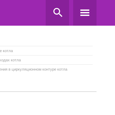
е котла
ходах котла
ения в циркуляционном контуре котла