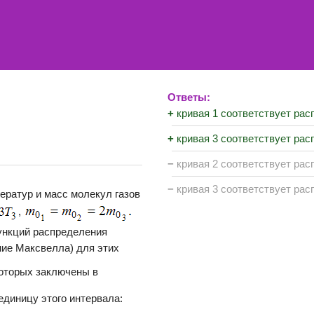
Ответы:
+
кривая 1 соответствует рас
+
кривая 3 соответствует рас
−
кривая 2 соответствует рас
−
кривая 3 соответствует рас
ератур и масс молекул газов
,
ункций распределения
ние Максвелла) для этих
которых заключены в
единицу этого интервала: