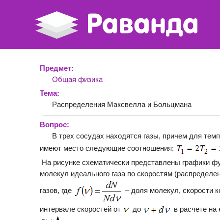
Предмет:
Общая физика
Тема:
Распределения Максвелла и Больцмана
Вопрос:
В трех сосудах находятся газы, причем для темп
имеют место следующие соотношения:
На рисунке схематически представлены графики ф
молекул идеального газа по скоростям (распределе
газов, где
– доля молекул, скорости 
интервале скоростей от
до
в расчете на 