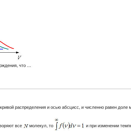
рждения, что …
кривой распределения и осью абсцисс, и численно равен доле 
творяют все
молекул, то
и при изменении темп