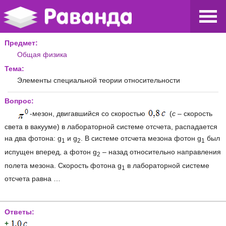
Предмет:
Общая физика
Тема:
Элементы специальной теории относительности
Вопрос:
-мезон, двигавшийся со скоростью
(
с
– скорость
света в вакууме) в лабораторной системе отсчета, распадается
на два фотона: g
и g
. В системе отсчета мезона фотон g
был
1
2
1
испущен вперед, а фотон g
– назад относительно направления
2
полета мезона. Скорость фотона g
в лабораторной системе
1
отсчета равна …
Ответы:
+