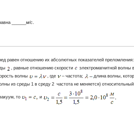
авна ______
м/с
.
ред равен отношению их абсолютных показателей преломления
еды
, равные отношению скорости
электромагнитной волны 
корость волны
, где
– частота;
длина волны, котор
олны из среды 1 в среду 2 частота не меняется) относительный
 вакуум, то
и