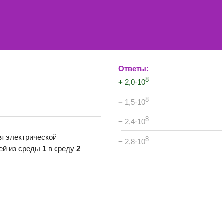
Ответы:
8
+
2,0·10
8
−
1,5·10
8
−
2,4·10
я электрической
8
−
2,8·10
ей из среды
1
в среду
2