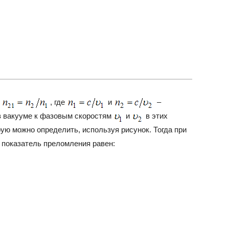
:
, где
и
–
в вакууме к фазовым скоростям
и
в этих
ую можно определить, используя рисунок. Тогда при
 показатель преломления равен: