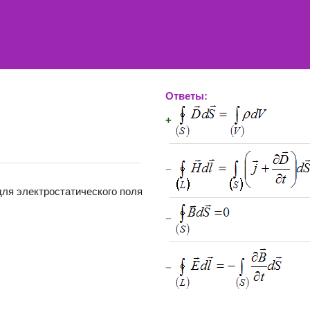
Ответы:
+
−
ля электростатического поля
−
−