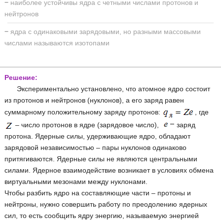
−
наиболее устойчивы ядра с четными числами протонов и
нейтронов
−
ядра с одинаковыми зарядовыми, но разными массовыми
числами называются изотопами
Решение:
Экспериментально установлено, что атомное ядро состоит
из протонов и нейтронов (нуклонов), а его заряд равен
суммарному положительному заряду протонов:
, где
– число протонов в ядре (зарядовое число),
заряд
протона. Ядерные силы, удерживающие ядро, обладают
зарядовой независимостью – пары нуклонов одинаково
притягиваются. Ядерные силы не являются центральными
силами. Ядерное взаимодействие возникает в условиях обмена
виртуальными мезонами между нуклонами.
Чтобы разбить ядро на составляющие части – протоны и
нейтроны, нужно совершить работу по преодолению ядерных
сил, то есть сообщить ядру энергию, называемую энергией