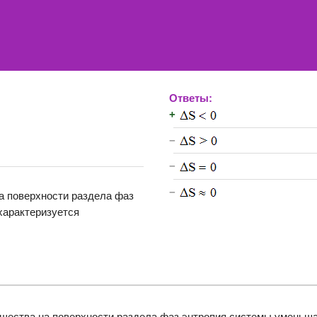
Ответы:
+
−
−
−
а поверхности раздела фаз
характеризуется
ещества на поверхности раздела фаз энтропия системы уменьша