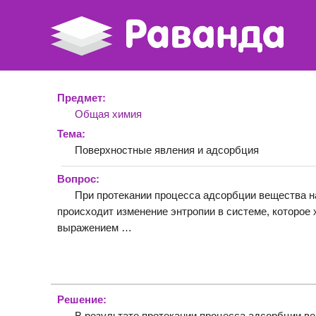
Предмет:
Общая химия
Тема:
Поверхностные явления и адсорбция
Вопрос:
При протекании процесса адсорбции вещества н
происходит изменение энтропии в системе, которое 
выражением …
Решение:
В результате протекании процесса адсорбции в