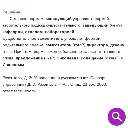
Решение:
Согласно нормам,
заведующий
управляет формой
творительного падежа существительного:
заведующий
(чем?)
кафедрой
,
отделом
,
лабораторией
.
Существительное
заместитель
управляет формой
родительного падежа:
заместитель
(кого?)
директора
,
декана
и т. п. При этом формы имен собственных зависят от главного
слова:
предложение
(чьё?)
Николаева
,
совещание
(с кем?)
с
Ивановым
.
Розенталь, Д. Э. Управление в русском языке. Словарь-
справочник / Д. Э. Розенталь. – М. : Оникс 21 век, 2003.
ответ тест i-exam