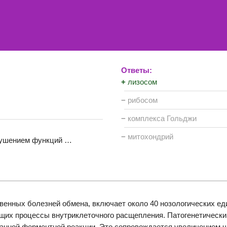
Ответы:
+
лизосом
−
рибосом
−
комплекса Гольджи
−
митохондрий
арушением функций …
енных болезней обмена, включает около 40 нозологических ед
щих процессы внутриклеточного расщепления. Патогенетически
ванной ферментной реакции. Это сопровождается увеличением ч