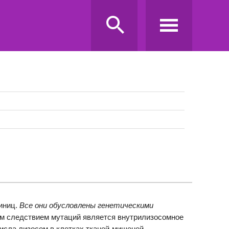
иниц.
Все они обусловлены генетическими
м следствием мутаций является внутрилизосомное
исла лизосом в клетках тканей-мишеней