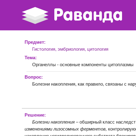
Предмет:
Гистология, эмбриология, цитология
Тема:
Органеллы - основные компоненты цитоплазмы
Вопрос:
Болезни накопления, как правило, связаны с н
Решение:
Болезни накопления
– обширный класс наследств
изменениями лизосомных ферментов,
контролирую
накопление негидролизованного субстрата блокиро