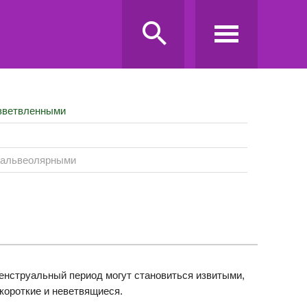
зветвленными
 альвеолярными
менструальный период могут становиться извитыми,
короткие и неветвящиеся.