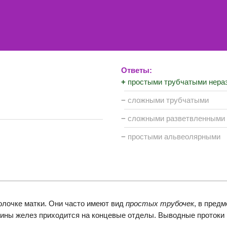
Ответы:
+
простыми трубчатыми нера
−
сложными трубчатыми
−
сложными разветвленными
−
простыми альвеолярными
лочке матки. Они часто имеют вид
простых трубочек
, в пред
лины желез приходится на концевые отделы. Выводные протоки 