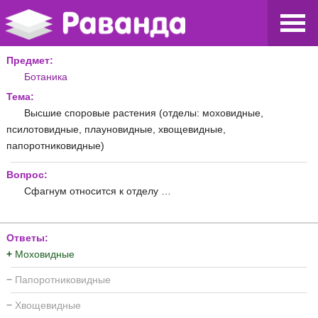
Предмет:
Ботаника
Тема:
Высшие споровые растения (отделы: моховидные,
псилотовидные, плауновидные, хвощевидные,
папоротниковидные)
Вопрос:
Сфагнум относится к отделу …
Ответы:
+
Моховидные
−
Папоротниковидные
−
Хвощевидные