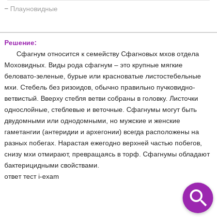
−
Плауновидные
Решение:
Сфагнум относится к семейству Сфагновых мхов отдела
Моховидных. Виды рода сфагнум – это крупные мягкие
беловато-зеленые, бурые или красноватые листостебельные
мхи. Стебель без ризоидов, обычно правильно пучковидно-
ветвистый. Вверху стебля ветви собраны в головку. Листочки
однослойные, стеблевые и веточные. Сфагнумы могут быть
двудомными или однодомными, но мужские и женские
гаметангии (антеридии и архегонии) всегда расположены на
разных побегах. Нарастая ежегодно верхней частью побегов,
снизу мхи отмирают, превращаясь в торф. Сфагнумы обладают
бактерицидными свойствами.
ответ тест i-exam