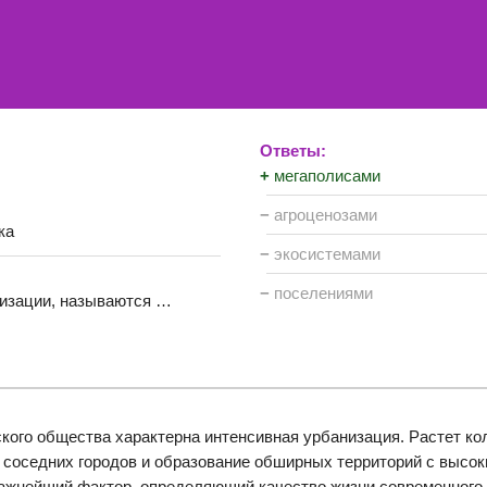
Ответы:
+
мегаполисами
−
агроценозами
ка
−
экосистемами
−
поселениями
изации, называются …
кого общества характерна интенсивная урбанизация. Растет ко
 соседних городов и образование обширных территорий с высо
важнейший фактор, определяющий качество жизни современного 