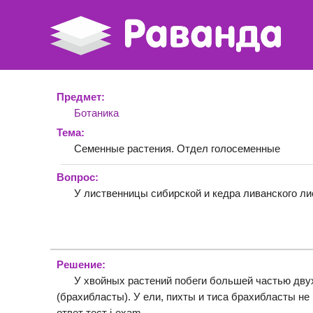
Предмет:
Ботаника
Тема:
Семенные растения. Отдел голосеменные
Вопрос:
У лиственницы сибирской и кедра ливанского л
Решение:
У хвойных растений побеги большей частью дву
(брахибласты). У ели, пихты и тиса брахибласты не 
ответ тест i-exam