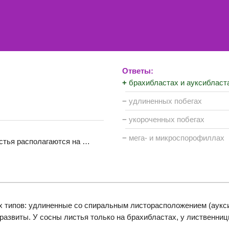
Ответы:
+
брахибластах и ауксибласт
−
удлиненных побегах
−
укороченных побегах
−
мега- и микроспорофиллах
истья располагаются на …
х типов: удлиненные со спиральным листорасположением (аукси
развиты. У сосны листья только на брахибластах, у лиственницы