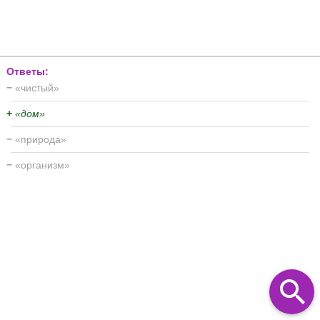
Ответы:
−
«чистый»
+
«дом»
−
«природа»
−
«организм»