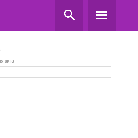
а
я акта