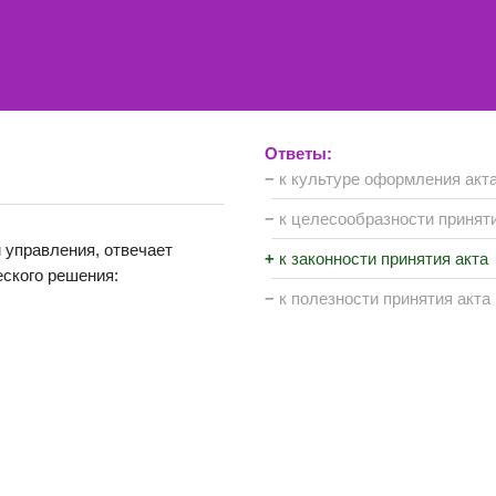
Ответы:
−
к культуре оформления акт
−
к целесообразности приняти
 управления, отвечает
+
к законности принятия акта
ского решения:
−
к полезности принятия акта