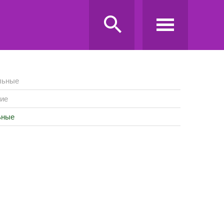
льные
ие
ьные