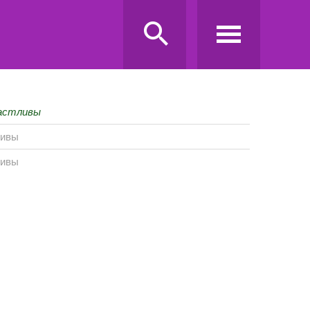
частливы
ливы
ливы