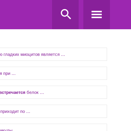
ю гладких миоцитов является …
я при …
встречается
белок …
 приходит по …
ликулы …