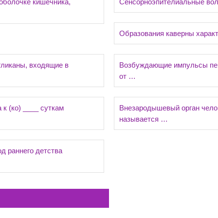
оболочке кишечника,
Сенсорноэпителиальные воло
Образования каверны харак
гликаны, входящие в
Возбуждающие импульсы пер
от …
к (ко) ____ суткам
Внезародышевый орган челове
называется …
д раннего детства