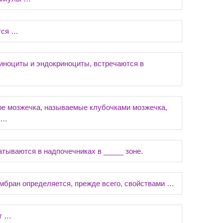
тся …
иноциты и эндокриноциты, встречаются в
ре мозжечка, называемые клубочками мозжечка,
 …
ываются в надпочечниках в _____ зоне.
мбран определяется, прежде всего, свойствами …
т …