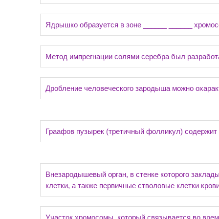
Ядрышко образуется в зоне ______ ______ хромо
Метод импрегнации солями серебра был разрабо
Дробление человеческого зародыша можно охарак
Граафов пузырек (третичный фолликул) содержит
Внезародышевый орган, в стенке которого закла
клетки, а также первичные стволовые клетки кров
Участок хромосомы, который связывается во врем