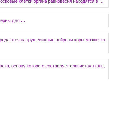
сковые клетки органа равновесия находятся в …
терны для …
едаются на грушевидные нейроны коры мозжечка
ка, основу которого составляет слизистая ткань,