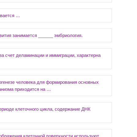
ывается …
ития занимается ______ эмбриология.
за счет деламинации и иммиграции, характерна
огенезе человека для формирования основных
анизма приходится на …
периоде клеточного цикла, содержание ДНК
ображения клеточной поверхности используют …