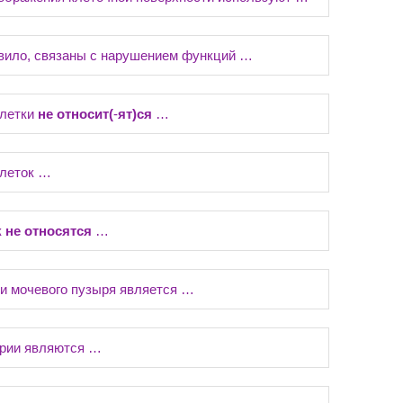
авило, связаны с нарушением функций …
клетки
не
относит(
-
ят)ся
…
клеток …
к
не
относятся
…
и мочевого пузыря является …
рии являются …