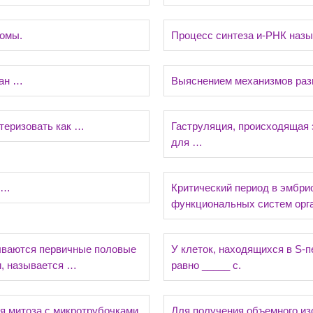
сомы.
Процесс синтеза и-РНК наз
тан …
Выяснением механизмов разв
теризовать как …
Гаструляция, происходящая 
для …
 …
Критический период в эмбри
функциональных систем орг
дываются первичные половые
У клеток, находящихся в S-
и, называется …
равно _____ с.
я митоза с микротрубочками
Для получения объемного из