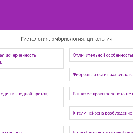
Гистология, эмбриология, цитология
ая исчерченность
Отличительной особенность
.
Фиброзный остит развиваетс
один выводной проток,
В плазме крови человека
не
К телу нейрона возбуждение
тактирует с
В лимфатическом узле фол