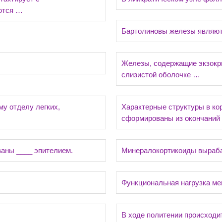
ются …
Бартолиновы железы являю
Железы, содержащие экзокр
слизистой оболочке …
му отделу легких,
Характерные структуры в ко
сформированы из окончаний
ваны ____ эпителием.
Минералокортикоиды вырабат
Функциональная нагрузка ме
В ходе политении происходи