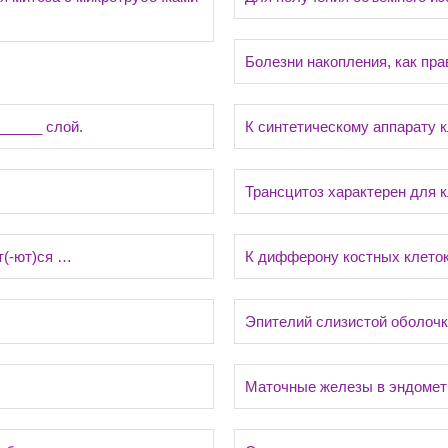
Болезни накопления, как пр
_____ слой.
К синтетическому аппарату 
Трансцитоз характерен для 
т(-ют)ся …
К дифферону костных клето
Эпителий слизистой оболочк
Маточные железы в эндомет